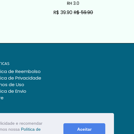
RH 3.0
Exce
R$ 39.90
R$ 59.90
R$ 27.90
R
ADICIONAR AO CARRINHO
ADICIONAR AO 
TICAS
tica de Reembolso
tica de Privacidade
mos de Uso
tica de Envio
re
blicidade e recomendar
zamos nossa
Política de
Aceitar