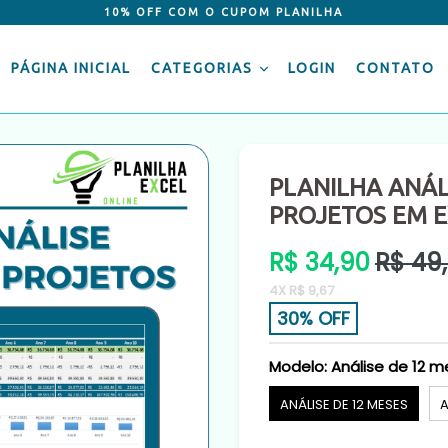
10% OFF COM O CUPOM PLANILHA
PÁGINA INICIAL
CATEGORIAS
LOGIN
CONTATO
PLANILHA ANÁL
PROJETOS EM E
Preço
R$ 34,90
R$ 49
normal
4X R$ 9,67
30% OFF
Modelo:
Análise de 12 
ANÁLISE DE 12 MESES
A