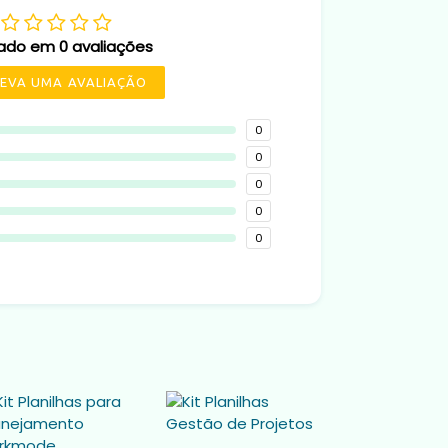
ado em 0 avaliações
EVA UMA AVALIAÇÃO
0
0
0
0
0