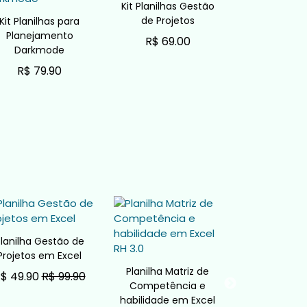
Kit Planilhas Gestão
de Projetos
Kit Planilhas para
Planejamento
R$ 69.00
Darkmode
ADICIONAR AO CARRINHO
R$ 79.90
ADICIONAR AO CARRINHO
lanilha Gestão de
Projetos em Excel
Planilha Matriz de
Planilha Ma
$ 49.90
R$ 99.90
Competência e
Versatili
ADICIONAR AO CARRINHO
habilidade em Excel
Treiname