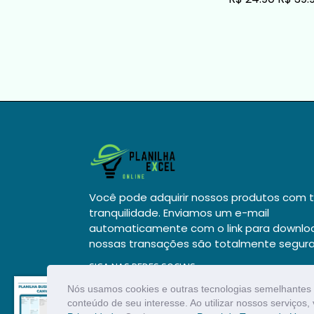
AR AO CARRINHO
ADICIONAR AO CARRINHO
ADICIONAR AO CARRINH
Você pode adquirir nossos produtos com 
tranquilidade. Enviamos um e-mail
automaticamente com o link para downlo
nossas transações são totalmente segura
SIGA NAS REDES SOCIAIS
Pinterest
Nós usamos cookies e outras tecnologias semelhantes 
Alguém comprou um(a)
Planilha Business Mo...
conteúdo de seu interesse. Ao utilizar nossos serviço