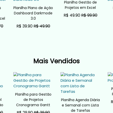
Planilha Gestão de
Projetos em Excel
s
Planilha Plano de Ação
Dashboard Darkmode
R$ 49.90
R$ 99.90
cel
3.0
ADICIONAR AO CARRINHO
70
R$ 39.90
R$ 49.90
O
ADICIONAR AO CARRINHO
Mais Vendidos
P
Planilha para Gestão
l
de Projetos
Planilha Agenda Diária
R
ão
Cronograma Gantt
e Semanal com Lista
de Tarefas
90
R$ 29.90
R$ 39.90