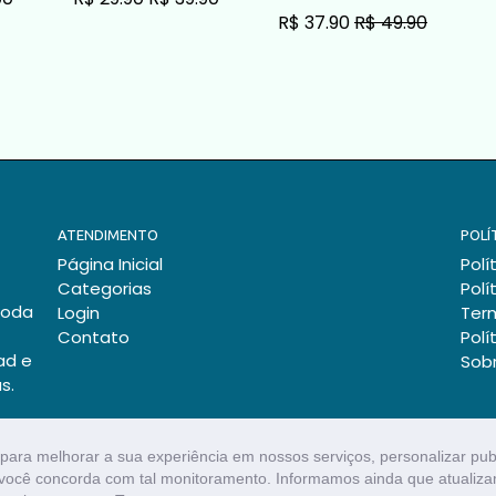
R$ 37.90
R$ 49.90
O
ADICIONAR AO CARRINHO
ADICIONAR AO CARRINHO
ATENDIMENTO
POLÍ
Página Inicial
Polí
Categorias
Polí
toda
Login
Ter
Contato
Polí
ad e
Sob
s.
para melhorar a sua experiência em nossos serviços, personalizar pu
s, você concorda com tal monitoramento. Informamos ainda que atuali