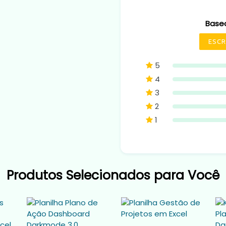
Base
ESCR
5
4
3
2
1
Produtos Selecionados para Você