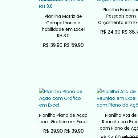
Planilha Finança
Pessoais com
Planilha Matriz de
Orçamento em Ex
Competência e
habilidade em Excel
R$ 24.90
R$ 38.
RH 3.0
ADICIONAR AO CARRINH
R$ 39.90
R$ 59.90
ADICIONAR AO CARRINHO
ha Fluxograma
Planilha Plano de Ação
Planilha Ata de
nal em Excel
com Gráfico em Excel
Reunião em Exce
com Plano de Aç
90
R$ 34.90
R$ 29.90
R$ 39.90
R$ 24.90
R$ 39.